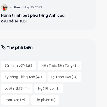
H
Ha Hae
·
May 25, 2023
Hành trình bứt phá tiếng Anh của
cậu bé 14 tuổi
🏷️ Thẻ phổ biến
Bản tin eJOY
Kiến Thức Nền Tảng
(
28
)
(
8
)
Kỹ Năng Tiếng Anh
Lộ Trình Học
(
47
)
(
34
)
Luyện IELTS
Ngữ Pháp
(
41
)
(
13
)
Phát Âm
Sản phẩm
(
12
)
(
6
)