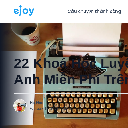
Câu chuyện thành công
22 Khoá Học Luyệ
Anh Miễn Phí Trên
Ha Hae
H
February 17, 2018
·
14
min read