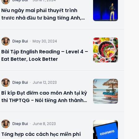
D
Nếu ngày mai phải thuyết trình
trước nhà đầu tư bằng tiếng Anh,
bạn sẽ chuẩn bị gì?
D
Diep Bui
·
May 30, 2024
Bài Tập English Reading – Level 4 –
Eat Better, Look Better
D
Diep Bui
·
June 12, 2023
Bí kíp Đạt điểm cao môn Anh tại kỳ
thi THPTQG - Nói tiếng Anh thành
thạo
D
Diep Bui
·
June 8, 2023
Tổng hợp các cách học miễn phí