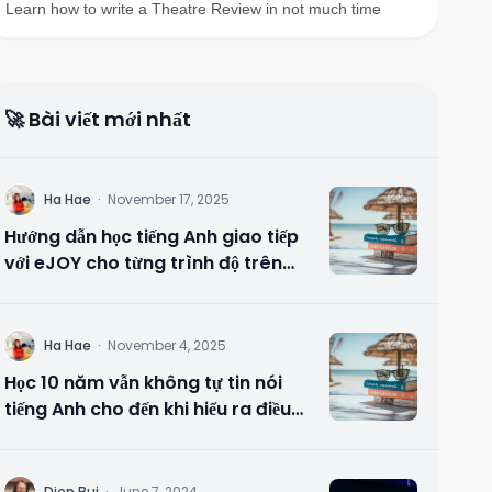
Learn how to write a Theatre Review in not much time
🚀 Bài viết mới nhất
H
Ha Hae
·
November 17, 2025
Hướng dẫn học tiếng Anh giao tiếp
với eJOY cho từng trình độ trên
máy tính
H
Ha Hae
·
November 4, 2025
Học 10 năm vẫn không tự tin nói
tiếng Anh cho đến khi hiểu ra điều
này.
Diep Bui
·
June 7, 2024