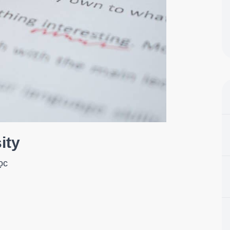
ity
ọc