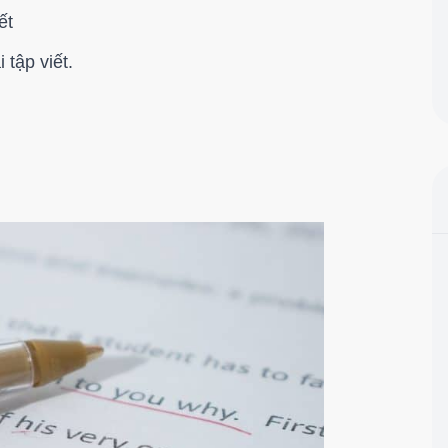
ết
 tập viết.