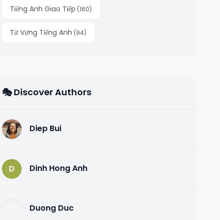
Tiếng Anh Giao Tiếp
(
160
)
Từ Vựng Tiếng Anh
(
94
)
🎭 Discover Authors
Diep Bui
D
Dinh Hong Anh
D
Duong Duc
D