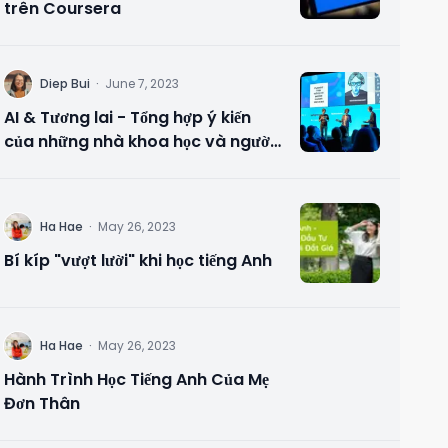
trên Coursera
D
Diep Bui
·
June 7, 2023
AI & Tương lai - Tổng hợp ý kiến
của những nhà khoa học và người
có tầm ảnh hưởng
H
Ha Hae
·
May 26, 2023
Bí kíp "vượt lười" khi học tiếng Anh
H
Ha Hae
·
May 26, 2023
Hành Trình Học Tiếng Anh Của Mẹ
Đơn Thân