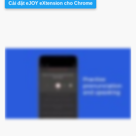
Cài đặt eJOY eXtension cho Chrome