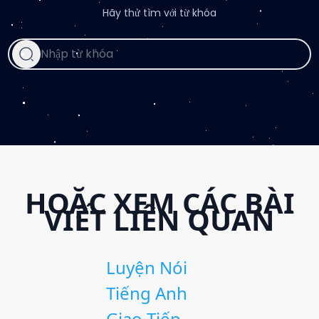
Hãy thử tìm với từ khóa
HOẶC XEM CÁC BÀI
VIẾT LIÊN QUAN
Luyện Nói
Tiếng Anh
Giao Tiếp