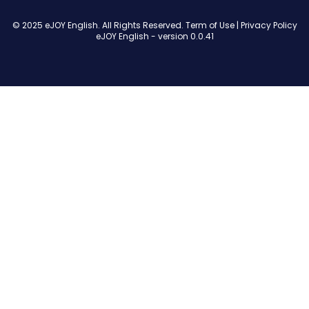
© 2025 eJOY English. All Rights Reserved.
Term of Use
|
Privacy Policy
eJOY English - version
0.0.41