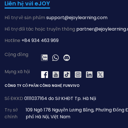
Liên hệ với eJOY
Hỗ trợ về sản phẩm
support@ejoylearning.com
Hỗ trợ đối tác hoặc truyền thông
partner@ejoylearning
Hotline
+84 934 463 969
Cộng đồng
Zalo
WhatsApp
Discord
Mạng xã hội
YouTube
Tiktok
Instagram
LinkedIn
X
Facebook
CÔNG TY CỔ PHẦN CÔNG NGHỆ FUNVIVO
Số ĐKKD
0111037164 do Sở KHĐT Tp. Hà Nội
Trụ sở
109 Ngõ 178 Nguyễn Lương Bằng, Phường Đống 
chính
phố Hà Nội, Việt Nam