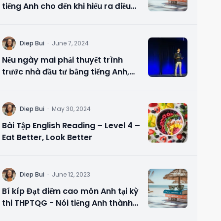
tiếng Anh cho đến khi hiểu ra điều
này.
D
Diep Bui
·
June 7, 2024
Nếu ngày mai phải thuyết trình
trước nhà đầu tư bằng tiếng Anh,
bạn sẽ chuẩn bị gì?
D
Diep Bui
·
May 30, 2024
Bài Tập English Reading – Level 4 –
Eat Better, Look Better
D
Diep Bui
·
June 12, 2023
Bí kíp Đạt điểm cao môn Anh tại kỳ
thi THPTQG - Nói tiếng Anh thành
thạo