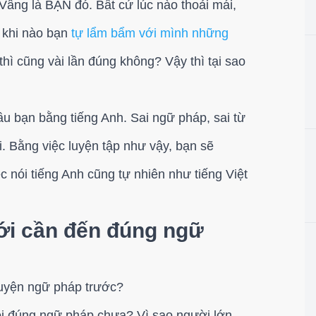
Vâng là BẠN đó. Bất cứ lúc nào thoải mái,
 khi nào bạn
tự lẩm bẩm với mình những
thì cũng vài lần đúng không? Vậy thì tại sao
u bạn bằng tiếng Anh. Sai ngữ pháp, sai từ
. Bằng việc luyện tập như vậy, bạn sẽ
c nói tiếng Anh cũng tự nhiên như tiếng Việt
 mới cần đến đúng ngữ
 luyện ngữ pháp trước?
ói đúng ngữ pháp chưa? Vì sao người lớn