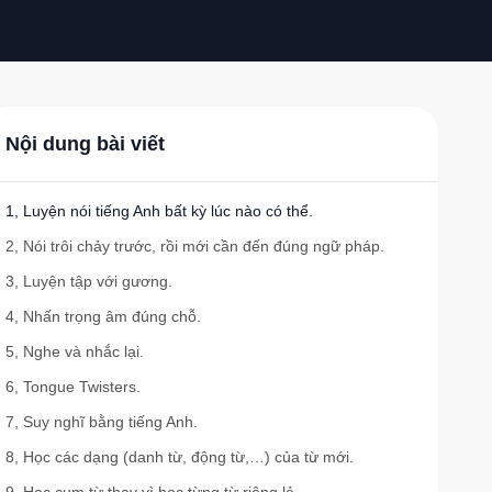
Nội dung bài viết
1, Luyện nói tiếng Anh bất kỳ lúc nào có thể.
2, Nói trôi chảy trước, rồi mới cần đến đúng ngữ pháp.
3, Luyện tập với gương.
4, Nhấn trọng âm đúng chỗ.
5, Nghe và nhắc lại.
6, Tongue Twisters.
7, Suy nghĩ bằng tiếng Anh.
8, Học các dạng (danh từ, động từ,…) của từ mới.