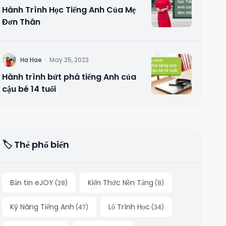
Hành Trình Học Tiếng Anh Của Mẹ
Đơn Thân
H
Ha Hae
·
May 25, 2023
Hành trình bứt phá tiếng Anh của
cậu bé 14 tuổi
🏷️ Thẻ phổ biến
Bản tin eJOY
Kiến Thức Nền Tảng
(
28
)
(
8
)
Kỹ Năng Tiếng Anh
Lộ Trình Học
(
47
)
(
34
)