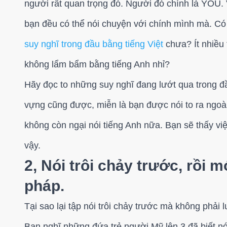
người rất quan trọng đó. Người đó chính là YOU. 
bạn đều có thể nói chuyện với chính mình mà. Có
suy nghĩ trong đầu bằng tiếng Việt
chưa? Ít nhiều 
không lẩm bẩm bằng tiếng Anh nhỉ?
Hãy đọc to những suy nghĩ đang lướt qua trong đầ
vựng cũng được, miễn là bạn được nói to ra ngoài
không còn ngại nói tiếng Anh nữa. Bạn sẽ thấy việ
vậy.
2, Nói trôi chảy trước, rồi
pháp.
Tại sao lại tập nói trôi chảy trước mà không phải
Bạn nghĩ những đứa trẻ người Mỹ lên 3 đã biết n