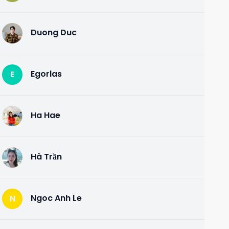
Duong Duc
D
Egorlas
E
Ha Hae
H
Hà Trần
H
Ngoc Anh Le
N