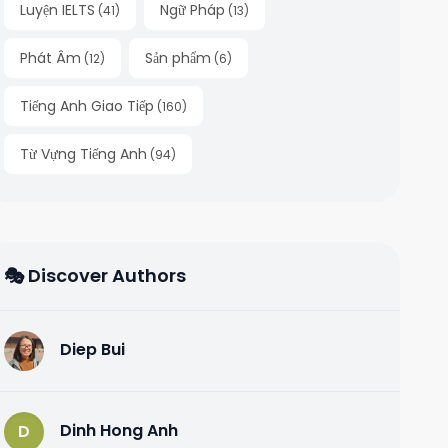
Luyện IELTS
Ngữ Pháp
(
41
)
(
13
)
Phát Âm
Sản phẩm
(
12
)
(
6
)
Tiếng Anh Giao Tiếp
(
160
)
Từ Vựng Tiếng Anh
(
94
)
🎭 Discover Authors
Diep Bui
D
Dinh Hong Anh
D