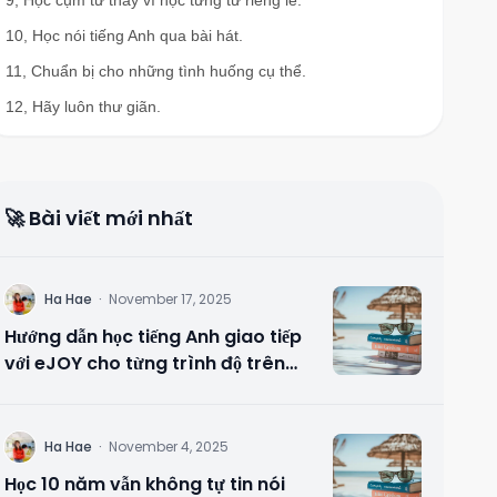
9, Học cụm từ thay vì học từng từ riêng lẻ.
10, Học nói tiếng Anh qua bài hát.
11, Chuẩn bị cho những tình huống cụ thể.
12, Hãy luôn thư giãn.
🚀 Bài viết mới nhất
H
Ha Hae
·
November 17, 2025
Hướng dẫn học tiếng Anh giao tiếp
với eJOY cho từng trình độ trên
máy tính
H
Ha Hae
·
November 4, 2025
Học 10 năm vẫn không tự tin nói