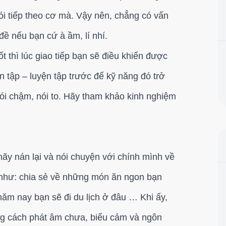
i tiếp theo cơ mà. Vậy nên, chẳng có vấn
đề nếu bạn cứ à ầm, lí nhí.
ốt thì lúc giao tiếp bạn sẽ điều khiển được
n tập – luyện tập trước để kỹ năng đó trở
nói chậm, nói to. Hãy tham khảo kinh nghiệm
ãy nán lại và nói chuyện với chính mình về
ụ như: chia sẻ về những món ăn ngon bạn
ăm nay bạn sẽ đi du lịch ở đâu … Khi ấy,
g cách phát âm chưa, biểu cảm và ngôn