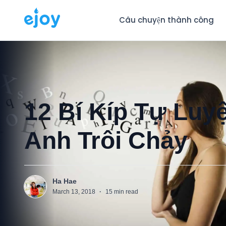
Câu chuyện thành công
12 Bí Kíp Tự Luy
Anh Trôi Chảy
Ha Hae
H
March 13, 2018
·
15
min read