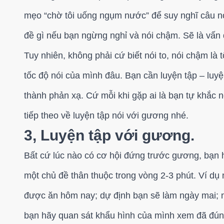
mẹo “chờ tôi uống ngụm nước” để suy nghĩ câu nó
đề gì nếu bạn ngừng nghỉ và nói chậm. Sẽ là vấn 
Tuy nhiên, không phải cứ biết nói to, nói chậm là t
tốc độ nói của mình đâu. Bạn cần luyện tập – luyệ
thành phản xạ. Cứ mỗi khi gặp ai là bạn tự khắc 
tiếp theo về luyện tập nói với gương nhé.
3, Luyện tập với gương.
Bất cứ lúc nào có cơ hội đứng trước gương, bạn h
một chủ đề thân thuộc trong vòng 2-3 phút. Ví d
được ăn hôm nay; dự định bạn sẽ làm ngày mai; n
bạn hãy quan sát khẩu hình của mình xem đã đún