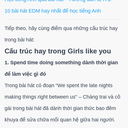
10 bài hát EDM hay nhất để học tiếng Anh
Tiếp theo, hãy cùng điểm qua những cấu trúc hay
trong bài hát:
Cấu trúc hay trong Girls like you
1. Spend time doing something
dành thời gian
để làm việc gì đó
Trong bài hát có đoạn “We spent the late nights
making things right between us” – Chàng trai và cô
gái trong bài hát đã dành thời gian thức bao đêm
khuya để sửa chữa mối quan hệ giữa hai người.