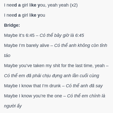
I nee
d a
girl li
ke y
ou, yeah yeah (x2)
I nee
d a
girl li
ke y
ou
Bridge:
Maybe it’s 6:45 –
Có thể bây giờ là 6:45
Maybe I’m barely alive –
Có thể anh không còn tỉnh
táo
Maybe you’ve taken my shit for the last time, yeah –
Có thể em đã phải chịu đựng anh lần cuối cùng
Maybe I know that I’m drunk –
Có thể anh đã say
Maybe I know you’re the one –
Có thể em chính là
người ấy