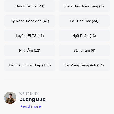
Bản tin eJOY
(
28
)
Kiến Thức Nền Tảng
(
8
)
Kỹ Năng Tiếng Anh
(
47
)
Lộ Trình Học
(
34
)
Luyện IELTS
(
41
)
Ngữ Pháp
(
13
)
Phát Âm
(
12
)
Sản phẩm
(
6
)
Tiếng Anh Giao Tiếp
(
160
)
Từ Vựng Tiếng Anh
(
94
)
WRITTEN BY
D
Duong Duc
Read more