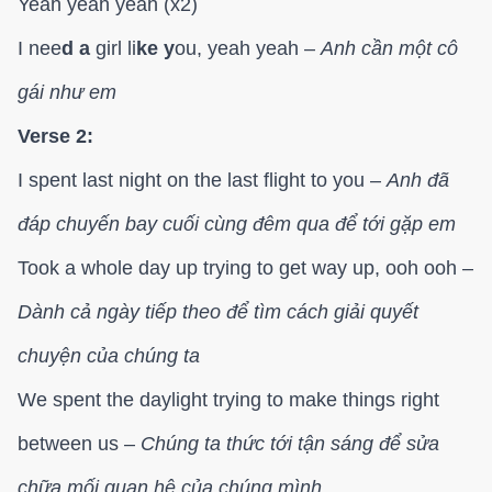
Yeah yeah yeah (x2)
I nee
d a
girl li
ke y
ou, yeah yeah –
Anh cần một cô
gái như em
Verse 2:
I spent last night on the last flight to you –
Anh đã
đáp chuyến bay cuối cùng đêm qua để tới gặp em
Took a whole day up trying to get way up, ooh ooh –
Dành cả ngày tiếp theo để tìm cách giải quyết
chuyện của chúng ta
We spent the daylight trying to make things right
between us –
Chúng ta thức tới tận sáng để sửa
chữa mối quan hệ của chúng mình