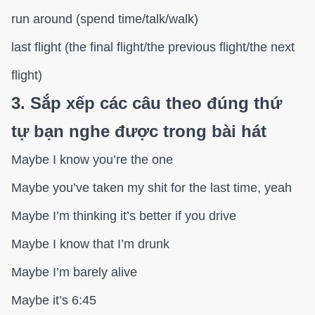
run around (spend time/talk/walk)
last flight (the final flight/the previous flight/the next
flight)
3. Sắp xếp các câu theo đúng thứ
tự bạn nghe được trong bài hát
Maybe I know you’re the one
Maybe you’ve taken my shit for the last time, yeah
Maybe I’m thinking it’s better if you drive
Maybe I know that I’m drunk
Maybe I’m barely alive
Maybe it’s 6:45