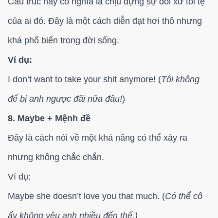
Cấu trúc này có nghĩa là chịu đựng sự đối xử tồi tệ
của ai đó. Đây là một cách diễn đạt hơi thô nhưng
khá phổ biến trong đời sống.
Ví dụ:
I don’t want to
take your shit
anymore! (
Tôi không
để bị anh ngược đãi nữa đâu!
)
8. Maybe + Mệnh đề
Đây là cách nói về một khả năng có thể xảy ra
nhưng không chắc chắn.
Ví dụ:
Maybe
she doesn’t love you that much. (
Có thể cô
ấy không yêu anh nhiều đến thế.)