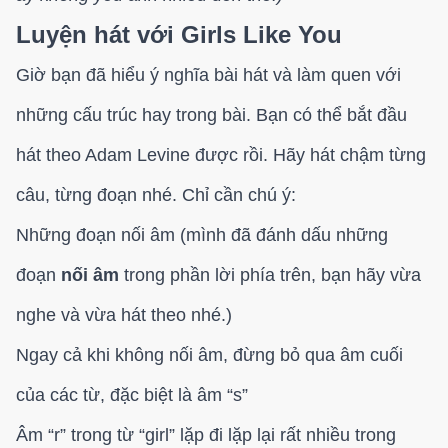
Luyện hát với Girls Like You
Giờ bạn đã hiểu ý nghĩa bài hát và làm quen với
những cấu trúc hay trong bài. Bạn có thể bắt đầu
hát theo Adam Levine được rồi. Hãy hát chậm từng
câu, từng đoạn nhé. Chỉ cần chú ý:
Những đoạn nối âm (mình đã đánh dấu những
đoạn
nối âm
trong phần lời phía trên, bạn hãy vừa
nghe và vừa hát theo nhé.)
Ngay cả khi không nối âm, đừng bỏ qua âm cuối
của các từ, đặc biệt là âm “s”
Âm “r” trong từ “girl” lặp đi lặp lại rất nhiều trong