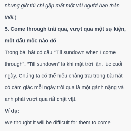
nhưng giờ thì chỉ gặp mặt một vài người bạn thân
thôi
.)
5. Come through
trải qua, vượt qua một sự kiện,
một dấu mốc nào đó
Trong bài hát có câu “
Till sundown when I come
through”. “Till sundown” là khi mặt trời lặn, lúc cuối
ngày. Chúng ta có thể hiểu chàng trai trong bài hát
có cảm giác mỗi ngày trôi qua là một gánh nặng và
anh phải vượt qua rất chật vật.
Ví dụ:
We thought it will be difficult for them to
come