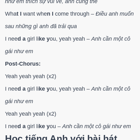
như em thích sự vui vẻ, anh cũng thế
Wha
t I
want whe
n I
come through –
Điều anh muốn
sau những gì anh đã trải qua
I nee
d a
girl li
ke y
ou, yeah yeah –
Anh cần một cô
gái như em
Post-Chorus:
Yeah yeah yeah (x2)
I nee
d a
girl li
ke y
ou, yeah yeah –
Anh cần một cô
gái như em
Yeah yeah yeah (x2)
I nee
d a
girl li
ke y
ou –
Anh cần một cô gái như em
Học tiếng Anh với bài hát