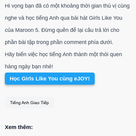
Hi vọng bạn đã có một khoảng thời gian thú vị cùng
nghe và học tiếng Anh qua bài hát Girls Like You
của Maroon 5. Đừng quên để lại câu trả lời cho
phần bài tập trong phần comment phía dưới.
Hãy biến việc học tiếng Anh thành một thói quen
hàng ngày bạn nhé!
Học Girls Like You cùng eJOY!
Tiếng Anh Giao Tiếp
Xem thêm: