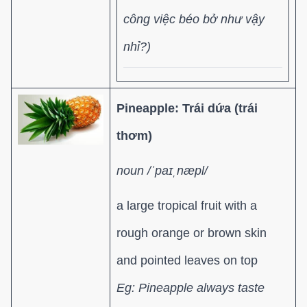
công việc béo bở như vậy
nhỉ?)
Pineapple:
Trái dứa (trái
thơm)
noun /ˈpaɪˌnæpl/
a large tropical fruit with a
rough orange or brown skin
and pointed leaves on top
Eg: Pineapple always taste