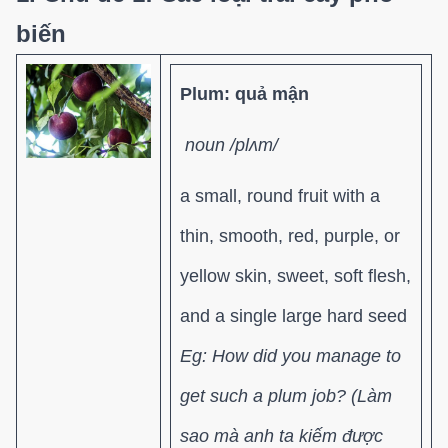
biến
Plum: quả mận
noun /plʌm/
a small, round fruit with a
thin, smooth, red, purple, or
yellow skin, sweet, soft flesh,
and a single large hard seed
Eg:
How did you manage to
get such a plum job? (Làm
sao mà anh ta kiếm được