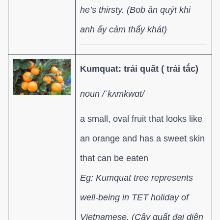
he’s thirsty. (Bob ăn quýt khi
anh ấy cảm thấy khát)
Kumquat: trái quất ( trái tắc)
noun /ˈkʌmkwɑt/
a small, oval fruit that looks like
an orange and has a sweet skin
that can be eaten
Eg: Kumquat tree represents
well-being in TET holiday of
Vietnamese. (Cây quất đại diện