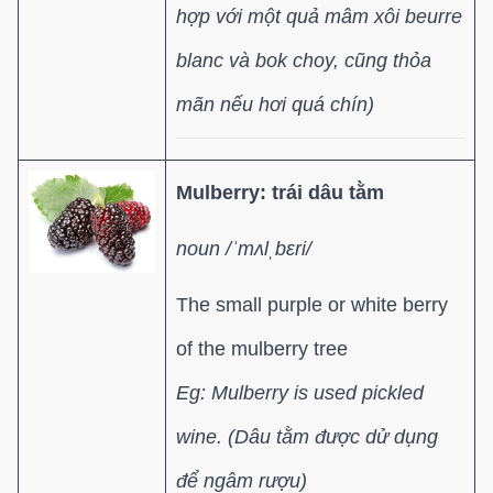
hợp với một quả mâm xôi beurre
blanc và bok choy, cũng thỏa
mãn nếu hơi quá chín)
Mulberry: trái dâu tằm
noun /ˈmʌlˌbɛri/
The small purple or white berry
of the mulberry tree
Eg: Mulberry is used pickled
wine. (Dâu tằm được dử dụng
để ngâm rượu)