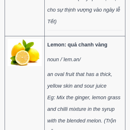
cho sự thịnh vượng vào ngày lễ
Tết)
Lemon: quả chanh vàng
noun /ˈlem.ən/
an oval fruit that has a thick,
yellow skin and sour juice
Eg:
Mix the ginger, lemon grass
and chilli mixture in the syrup
with the blended melon.
(
Trộn