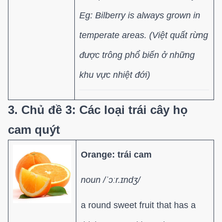
Eg: Bilberry is always grown in
temperate areas. (Việt quất rừng
được trông phổ biến ở những
khu vực nhiệt đới)
3. Chủ đề 3: Các loại trái cây họ
cam quýt
Orange: trái cam
noun /ˈɔːr.ɪndʒ/
a round sweet fruit that has a