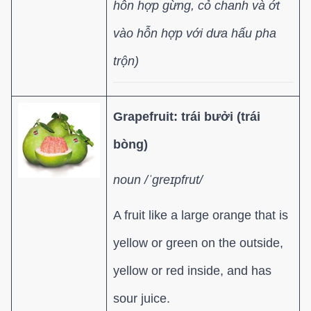
hỗn hợp gừng, cỏ chanh và ớt
vào hỗn hợp với dưa hấu pha
trộn)
Grapefruit: trái bưởi (trái
bòng)
noun /ˈɡreɪpfrut/
A fruit like a large orange that is
yellow or green on the outside,
yellow or red inside, and has
sour juice.