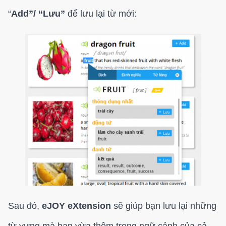
“
Add”/ “Lưu”
để lưu lại từ mới:
Sau đó,
eJOY eXtension
sẽ giúp bạn lưu lại những
từ vựng mà bạn vừa thêm trong ngữ cảnh của cả