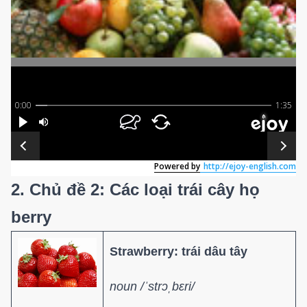
2. Chủ đề 2: Các loại trái cây họ
berry
Strawberry: trái dâu tây
noun /ˈstrɔˌbɛri/