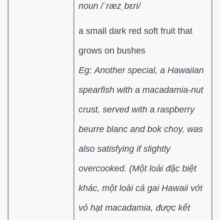
noun /ˈræzˌbɛri/
a small dark red soft fruit that
grows on bushes
Eg:
Another special, a Hawaiian
spearfish with a macadamia-nut
crust, served with a raspberry
beurre blanc and bok choy, was
also satisfying if slightly
overcooked.
(
Một loài đặc biệt
khác, một loài cá gai Hawaii với
vỏ hạt macadamia, được kết