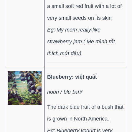
a small soft red fruit with a lot of
very small seeds on its skin
Eg: My mom really like
strawberry jam.( Mẹ mình rất
thích mứt dâu)
Blueberry: việt quất
noun
/ˈbluˌbɛri/
The dark blue fruit of a bush that
is grown in North America.
Eg: Blueberry yogurt is very