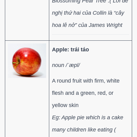
Blossoming Pear Tree”.( Lời đề
nghị thứ hai của Collin là “cây
hoa lê nở” của James Wright
Apple: trái táo
noun /ˈæpl/
A round fruit with firm, white
flesh and a green, red, or
yellow skin
Eg: Apple pie which is a cake
many children like eating (