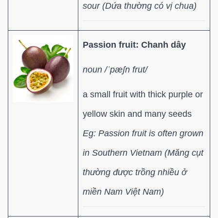
sour
(Dứa thường có vị chua)
Passion fruit:
Chanh dây
noun /ˈpæʃn frut/
a small fruit with thick purple or
yellow skin and many seeds
Eg: Passion fruit is often grown
in Southern Vietnam
(Măng cụt
thường được trồng nhiều ở
miền Nam Việt Nam)