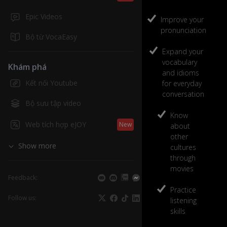
Epic Videos
Improve your
pronunciation
Bộ từ VocaEasy
Expand your
vocabulary
Khám phá
and idioms
Kết nối Youtube
for everyday
conversation
Bộ sưu tập video
Know
Web tích hợp eJOY
New
about
other
Show more
cultures
through
movies
Feedback:
Practice
Follow us:
listening
skills