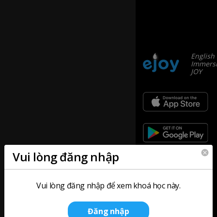
English
Immersi
JOY
Vui lòng đăng nhập
Vui lòng đăng nhập để xem khoá học này.
Công
Sản
ty
phẩm
Đăng nhập