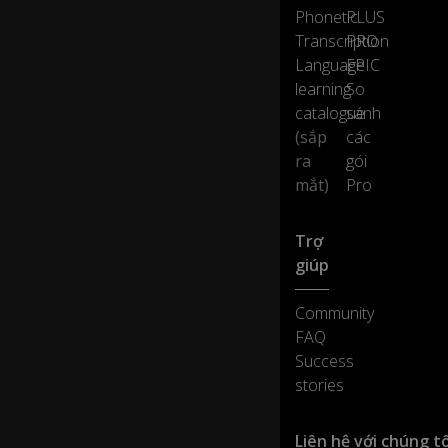
Phonetic
PLUS
Transcription
PRO
Language
EPIC
learning
So
catalogue
sánh
(sắp
các
ra
gói
mắt)
Pro
Trợ
giúp
Community
FAQ
Success
stories
Liên hệ với chúng tô