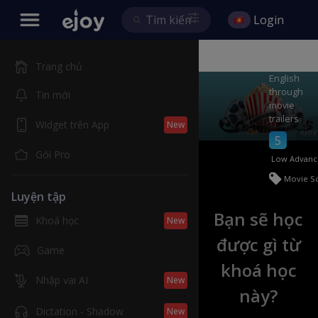
Login
Movie
trailer
Learning
Trang chủ
English
through
Tin mới
movie
trailers
Widget trên App
New
5
Gói Pro
Low Advanc
Movie S
Luyện tập
7
Học ph
Bạn sẽ học
Khoá học
New
Play
được gì từ
Game
khoá học
Nhập vai AI
New
này?
Dictation - Shadow
New