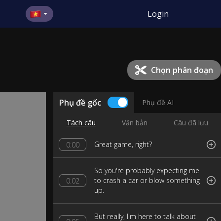
Login
Chọn phân đoạn
Phụ đề gốc
Phụ đề AI
Tách câu
Văn bản
Câu đã lưu
Great game, right?
0:00
So you're probably expecting me
to crash a car or blow something
0:02
up.
But really, I'm here to talk about