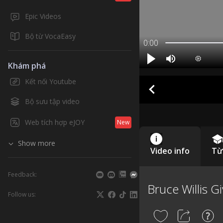
Epic Videos
Bộ từ VocaEasy
0:00
Khám phá
Kết nối Youtube
Bộ sưu tập video
Web tích hợp eJOY
New
Show more
Video info
Từ
Feedback:
Bruce Willis G
Follow us: