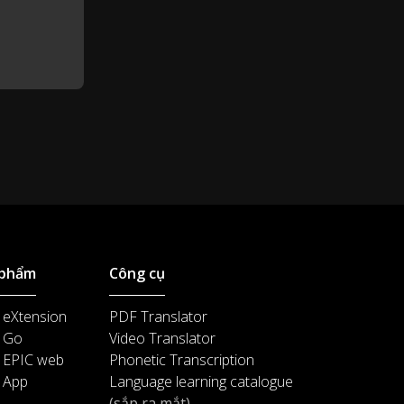
That's a great hug.
0:53
Oh, thanks.
0:54
Thank you.
0:55
 phẩm
Công cụ
 eXtension
PDF Translator
 Go
Video Translator
 EPIC web
Phonetic Transcription
 App
Language learning catalogue
(sắp ra mắt)