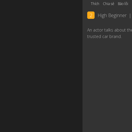
Thích
Chia sẻ
Báo lỗi
2
High Beginner
|
An actor talks about t
trusted car brand.