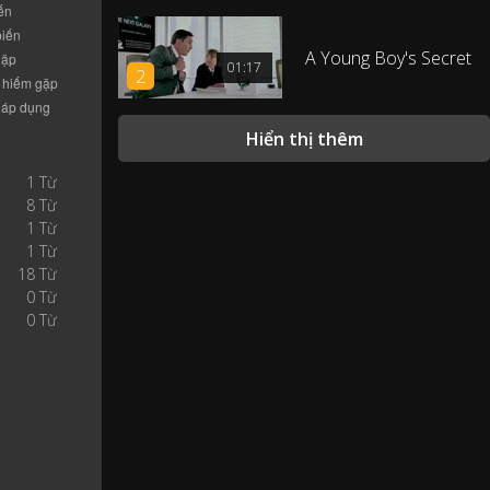
Thank you.
0:30
A Young Boy's Secret
01:17
2
Those people you just hugged,
0:32
they're real.
Hiển thị thêm
They're not crash test dummies.
0:35
1 Từ
8 Từ
They're not engineering data.
0:37
1 Từ
1 Từ
18 Từ
And their safety matters as much
0:39
0 Từ
to Honda as it matters to you.
0 Từ
And it's why Honda builds more
top safety rated cars in America
0:42
than any other brand.
You can let go now, friend.
0:49