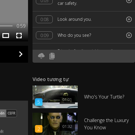
0:05
car safety.
Look around you.
0:08
0:59
Who do you see?
0:09
Friends, family, neighbors, all your
0:11
loved ones.
Everyone you care about.
0:14
Video tương tự
And here's what I want you to do.
0:16
Who's Your Turtle?
01:01
5
I want you to give each and every
0:18
one of them a hug.
iến
CEFR
Challenge the Luxury
01:32
I'll wait.
You Know
0:24
2