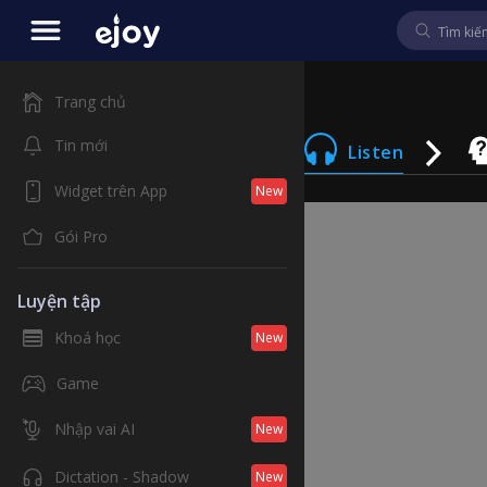
Trang chủ
Tin mới
Listen
Widget trên App
New
Gói Pro
Luyện tập
Khoá học
New
Game
Nhập vai AI
New
Dictation - Shadow
New