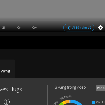
AI Sửa phụ đề
1
AB
 vựng
Từ vựng trong video
ives Hugs
Phổ b