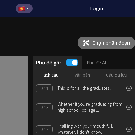
Login
Chọn phân đoạn
Phụ đề gốc
Phụ đề AI
Tách câu
Văn bản
Câu đã lưu
This is for all the graduates.
0:11
Whether if you're graduating from
0:13
high school, college,...
...talking with your mouth full,
0:17
whatever, I don't know.