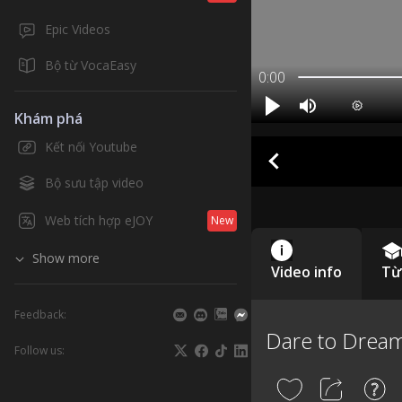
Epic Videos
Bộ từ VocaEasy
0:00
Khám phá
Kết nối Youtube
Bộ sưu tập video
Web tích hợp eJOY
New
Show more
Video info
Từ
Feedback:
Dare to Drea
Follow us: