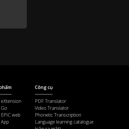
As I look out here today, I see
0:51
potential.
I see future surgeons and future
0:54
teachers.
Future Beyonces!
0:57
I take that back; there's only one
0:59
Beyonce.
 phẩm
Công cụ
 eXtension
PDF Translator
 Go
Video Translator
 EPIC web
Phonetic Transcription
 App
Language learning catalogue
(sắp ra mắt)