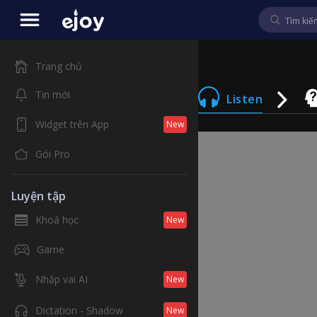
Trang chủ
Tin mới
Listen
Widget trên App
New
Gói Pro
Luyện tập
Khoá học
New
Game
Nhập vai AI
New
Dictation - Shadow
New