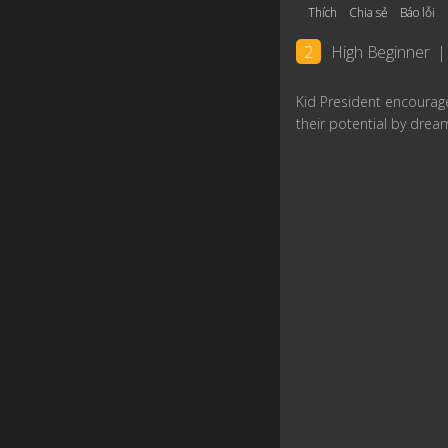
Thích
Chia sẻ
Báo lỗi
2
High Beginner
|
Kid President encourage
their potential by dream