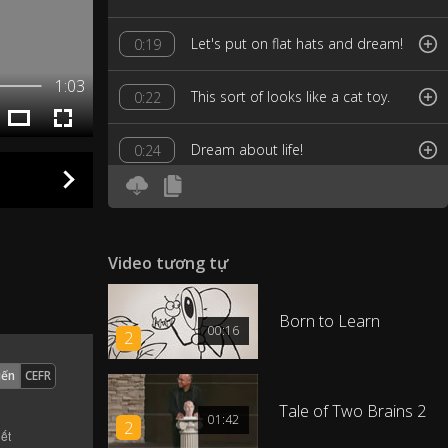
Let's put on flat hats and dream!
0:19
1:03
This sort of looks like a cat toy.
0:22
Dream about life!
0:24
Dream about what's next!
0:26
Let's dream about a world where
Video tương tự
0:27
people get along!
Born to Learn
I mean, like, can't peace and
00:16
2
0:30
trouble be friends?
iến
CEFR
I'm looking at you Meghan
Tale of Two Brains 2
0:34
01:42
Trainor!
2