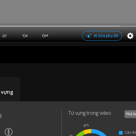
AI Sửa phụ đề
1
AB
 vựng
Từ vựng trong video
m
Phổ b