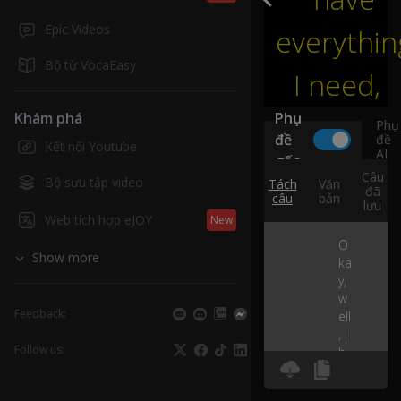
Epic Videos
everythin
Bộ từ VocaEasy
I
need
,
Khám phá
Phụ
Phụ
đề
đề
Kết nối Youtube
AI
gốc
Câu
Bộ sưu tập video
Tách
Văn
đã
câu
bản
lưu
Web tích hợp eJOY
New
O
Show more
ka
y,
w
Feedback:
ell
, I
Follow us:
h
av
e