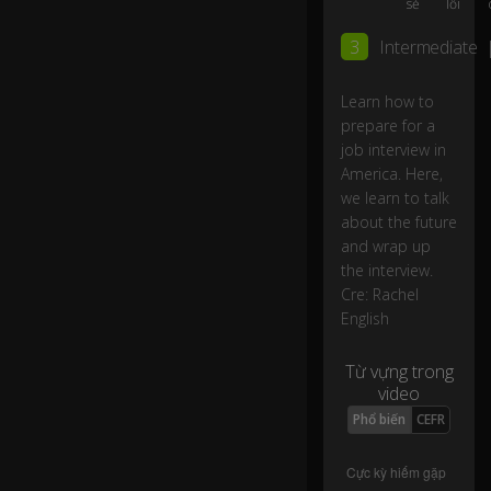
sẻ
lỗi
q
u
3
Intermediate
es
ti
o
Learn how to
ns
prepare for a
fo
job interview in
r
America. Here,
m
we learn to talk
e,
about the future
and wrap up
a
the interview.
b
Cre: Rachel
o
English
ut
th
Từ vựng trong
e
video
c
o
Phổ biến
CEFR
m
p
0:04
a