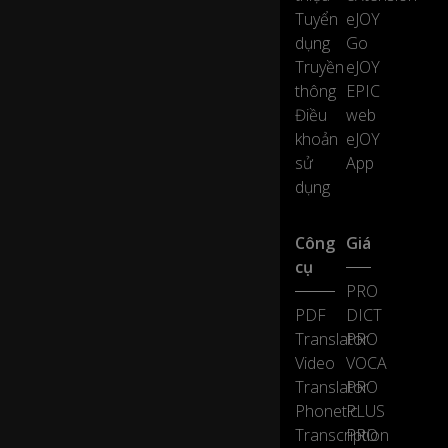
ur
Tuyển
eJOY
ex
dụng
Go
p
Truyền
eJOY
ec
thông
EPIC
ta
Điều
web
ti
o
khoản
eJOY
ns
sử
App
.
dụng
W
Công
Giá
h
cụ
at
PRO
di
d
PDF
DICT
h
Translator
PRO
e
Video
VOCA
or
Translator
PRO
sh
Phonetic
PLUS
e
d
Transcription
PRO