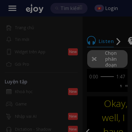
Login
Trang chủ
Tin mới
Listen
Widget trên App
New
Chọn
phân
Gói Pro
đoạn
0:00
1:47
Luyện tập
1
AB
Khoá học
New
Okay
,
Game
well
,
I
Nhập vai AI
New
have
Dictation - Shadow
New