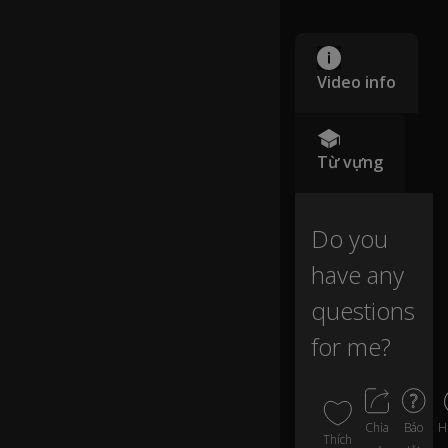
ev
0:00
er
yt
hi
Video info
ng
I
n
e
Từ vựng
e
d,
Do you
b
ut
have any
d
o
questions
yo
u
for me?
h
av
e
a
H
Chia
Báo
ny
0:02
Thích