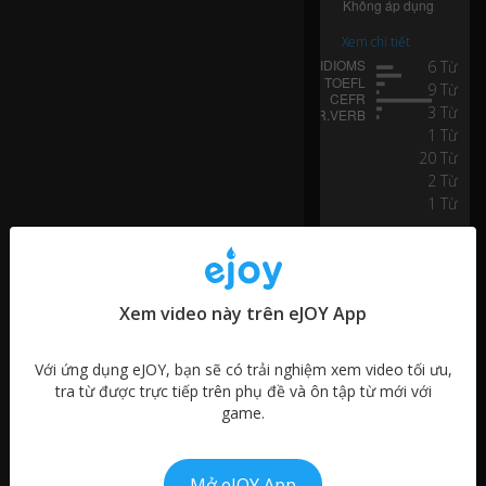
ny
or
Xem chi tiết
th
6 Từ
e
9 Từ
p
3 Từ
o
1 Từ
sit
20 Từ
io
2 Từ
n?
1 Từ
Ye
s.
I
Xem video này trên eJOY App
m
ag
in
Với ứng dụng eJOY, bạn sẽ có trải nghiệm xem video tối ưu,
e
tra từ được trực tiếp trên phụ đề và ôn tập từ mới với
yo
game.
u'
re
lo
Mở eJOY App