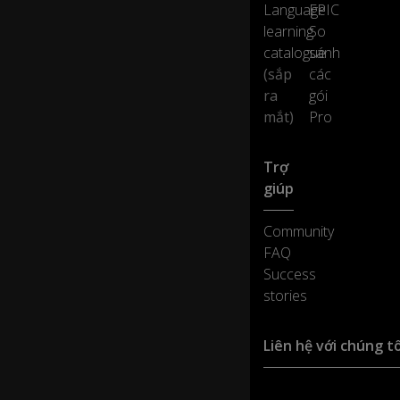
o
Language
EPIC
th
0:16
learning
So
at
catalogue
sánh
i
(sắp
các
m
pr
ra
gói
es
mắt)
Pro
se
d
yo
Trợ
u
giúp
m
o
Community
st
FAQ
?
Success
stories
Th
at’
s
Liên hệ với chúng tô
a
gr
e
Hỗ trợ sản phẩm :