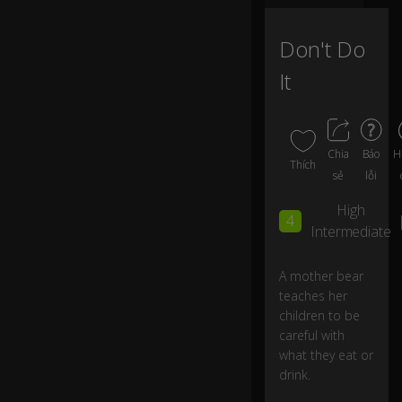
fo
0:06
r
Don't Do
sy
ru
It
p.
Th
is
H
Chia
Báo
Thích
o
sẻ
lỗi
n
e
High
4
is
Intermediate
st
ra
w
A mother bear
b
0:09
teaches her
er
children to be
ry
careful with
sy
what they eat or
ru
drink.
p,
lo