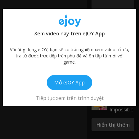
ru
p.
H
Xem video này trên eJOY App
ey
0:20
!
Video tương tự
Với ứng dụng eJOY, bạn sẽ có trải nghiệm xem video tối ưu,
I'm a
tra từ được trực tiếp trên phụ đề và ôn tập từ mới với
I
00:47
2
game.
Little
w
Sub
a
Snowman
by
eJOY
nt
to
0:21
Mở eJOY App
Jack and
00:51
7
ta
Jill
st
Tiếp tục xem trên trình duyệt
e
00:56
Nothing Is
2
it.
Impossible
It
Hiển thị thêm
d
o