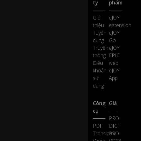
ty
phẩm
ell
s
g
Giới
eJOY
o
thiệu
eXtension
0:31
o
Tuyển
eJOY
d,
dụng
Go
le
Truyền
eJOY
t's
ta
thông
EPIC
st
Điều
web
e.
khoản
eJOY
sử
App
M
dụng
e
0:33
firs
t.
Công
Giá
cụ
PRO
N
PDF
DICT
o,
m
Translator
PRO
0:34
e