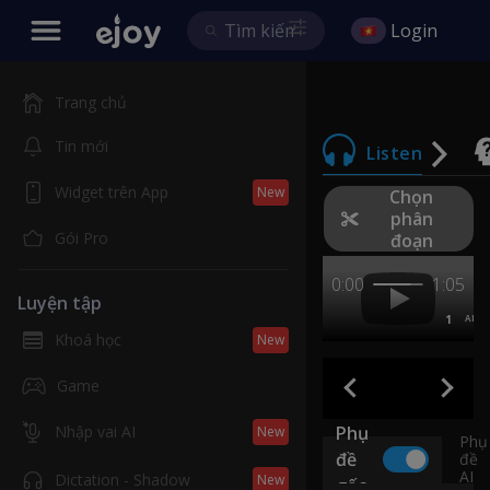
Login
Trang chủ
Tin mới
Listen
Widget trên App
New
Chọn
phân
Gói Pro
đoạn
0:00
1:05
Luyện tập
1
AB
Khoá học
New
Game
Nhập vai AI
Phụ
New
Phụ
đề
đề
AI
Dictation - Shadow
New
gốc