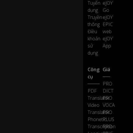
Tuyển
eJOY
n
dụng
Go
d
a
Truyền
eJOY
h
thông
EPIC
alf
Điều
web
lo
khoản
eJOY
ng
sử
App
a
n
dụng
d
0:22
it
Công
Giá
h
as
cụ
ov
PRO
er
PDF
DICT
th
Translator
PRO
re
Video
VOCA
e
h
Translator
PRO
u
Phonetic
PLUS
n
Transcription
PRO
dr