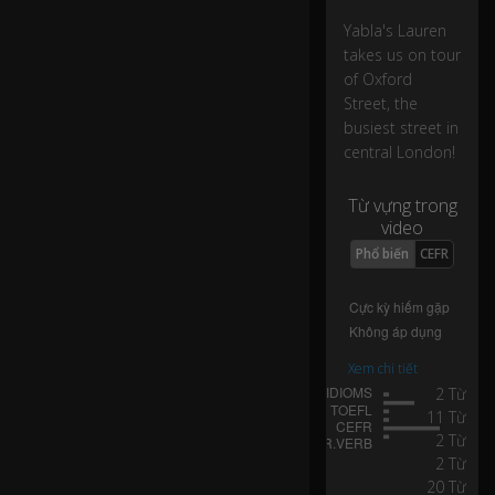
d
o
Yabla's Lauren
n.
takes us on tour
of Oxford
Street, the
In
busiest street in
fa
central London!
ct,
it'
s
Từ vựng trong
s
video
o
Phổ biến
CEFR
b
us
y
th
at
Xem chi tiết
w
2 Từ
e
11 Từ
h
2 Từ
av
e
2 Từ
ju
20 Từ