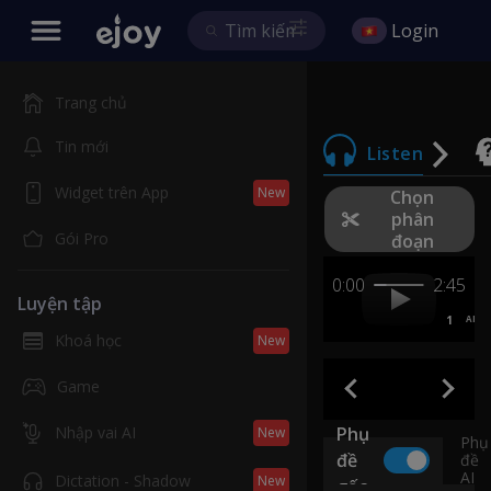
Login
Trang chủ
Tin mới
Listen
Widget trên App
New
Chọn
phân
Gói Pro
đoạn
0:00
2:45
Luyện tập
1
AB
Khoá học
New
Game
Nhập vai AI
Phụ
New
Phụ
đề
đề
AI
Dictation - Shadow
New
gốc