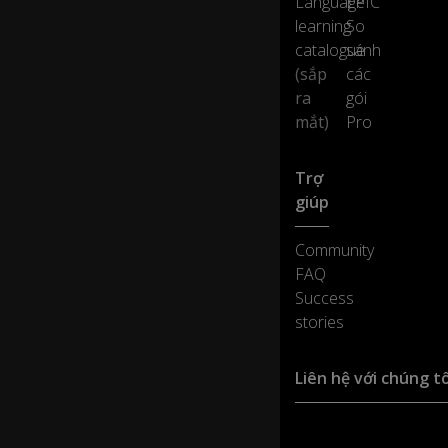
Language
EPIC
e
learning
So
d
b
catalogue
sánh
o
(sắp
các
ut
ra
gói
iq
mắt)
Pro
u
es
,
Trợ
giúp
re
st
Community
a
FAQ
ur
Success
a
nt
stories
s,
hi
Liên hệ với chúng tô
gh
cl
as
Hỗ trợ sản phẩm :
s
0:29