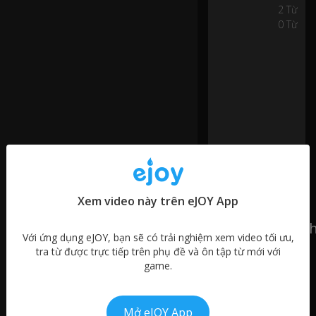
st
2 Từ
0:12
h
0 Từ
a
d
to
c
o
m
e
d
o
w
n
a
Xem video này trên eJOY App
si
d
Học phần 1: T
e
Với ứng dụng eJOY, bạn sẽ có trải nghiệm xem video tối ưu,
st
tra từ được trực tiếp trên phụ đề và ôn tập từ mới với
The
re
game.
00:38
4
London
et
Eye
Mở eJOY App
to