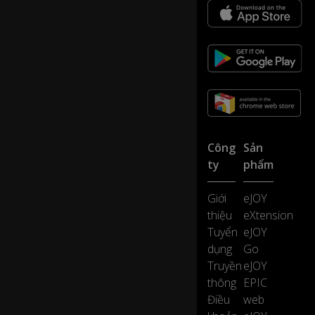
ar
N
e
w
Ye
ar
--
fr
o
Công
Sản
m
ty
phẩm
th
e
Giới
eJOY
p
thiệu
eXtension
ar
a
Tuyển
eJOY
d
dụng
Go
es
0:12
Truyền
eJOY
a
thông
EPIC
n
Điều
web
d
th