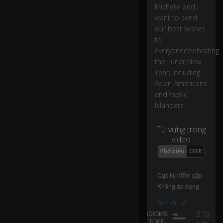
br
Michelle and I
at
want to send
in
our best wishes
g
to
th
everyonecelebrating
e
the Lunar New
Lu
Year, including
n
ar
Asian Americans
N
andPacific
e
Islanders.
w
Ye
Từ vựng trong
ar
video
in
0:02
Phổ biến
CEFR
cl
u
di
ng
As
ia
Xem chi tiết
n
2 Từ
A