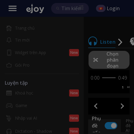
Login
Trang chủ
Tin mới
Listen
Widget trên App
New
Chọn
phân
Gói Pro
đoạn
0:00
0:49
Luyện tập
1
AB
Khoá học
New
Game
Nhập vai AI
Phụ
New
Phụ
đề
đề
AI
Dictation - Shadow
New
gốc