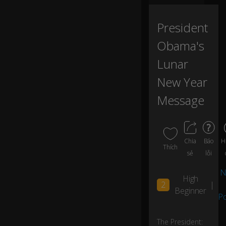
nt
0:00
to
se
President
n
d
Obama's
o
Lunar
ur
b
New Year
es
t
Message
wi
sh
es
to
H
Chia
Báo
ev
Thích
er
sẻ
lỗi
yo
N
n
High
e
2
|
Beginner
Po
ce
le
The President: