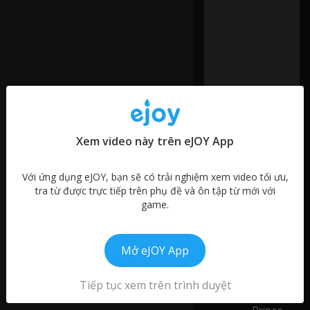
a
n
d
it
d
efi
ni
te
ly
0:08
liv
Xem video này trên eJOY App
es
u
Video tương tự
p
Với ứng dụng eJOY, bạn sẽ có trải nghiệm xem video tối ưu,
to
Share a
tra từ được trực tiếp trên phụ đề và ôn tập từ mới với
00:30
all
3
game.
Beautiful
of
Meal
th
at
Mở eJOY App
Famous
01:21
.
6
Landmarks
in Paris
Tiếp tục xem trên trình duyệt
Th
at