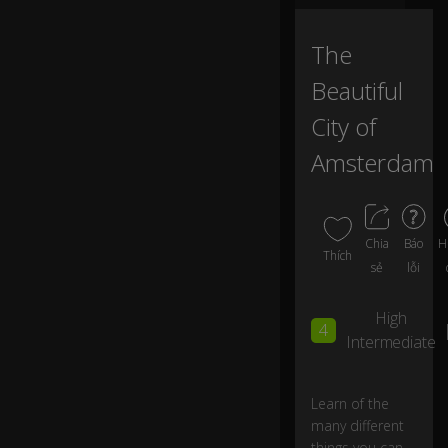
ut
at
io
The
n
ar
Beautiful
o
City of
u
n
Amsterdam
d
th
e
w
or
H
Chia
Báo
Thích
ld.
sẻ
lỗi
..
High
4
...f
Intermediate
or
b
ei
Learn of the
ng
many different
a
things you can