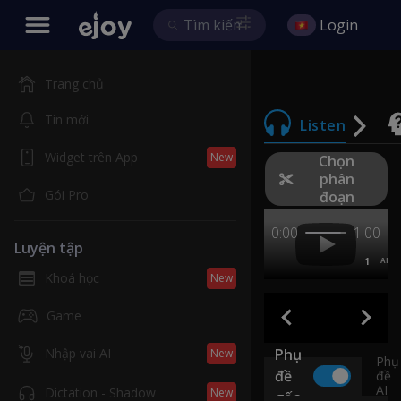
Login
Trang chủ
Tin mới
Listen
Widget trên App
New
Chọn
phân
Gói Pro
đoạn
0:00
1:00
Luyện tập
1
AB
Khoá học
New
Game
Nhập vai AI
Phụ
New
Phụ
đề
đề
AI
Dictation - Shadow
New
gốc