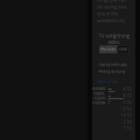
lit
do during your
tl
stay in this
e
wonderful city.
q
ui
rk
Từ vựng trong
y
video
0:05
a
Phổ biến
CEFR
n
d
a
lit
tl
Xem chi tiết
e
4 Từ
bi
8 Từ
t
e
0 Từ
d
3 Từ
gy
19 Từ
,...
2 Từ
1 Từ
...