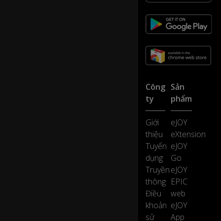
s
ol
ut
0:12
el
y
b
e
a
ut
Công
Sản
ifu
ty
phẩm
l
cit
y...
Giới
eJOY
thiệu
eXtension
...
Tuyển
eJOY
a
dụng
Go
n
Truyền
eJOY
d
thông
EPIC
it'
Điều
web
s
ev
khoản
eJOY
e
sử
App