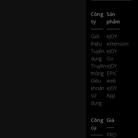
Th
e
Công
Sản
b
oy
ty
phẩm
re
pli
Giới
eJOY
e
thiệu
eXtension
d,
Tuyển
eJOY
"T
hr
dụng
Go
o
Truyền
eJOY
wi
thông
EPIC
ng
Điều
web
st
khoản
eJOY
ar
0:21
fis
sử
App
h
dụng
b
ac
k
Công
Giá
in
cụ
to
PRO