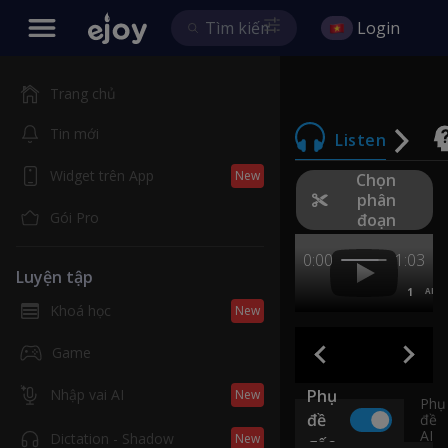
Login
Trang chủ
Tin mới
Listen
Widget trên App
New
Chọn
phân
Gói Pro
đoạn
0:00
1:03
Luyện tập
1
AB
Khoá học
New
Game
Nhập vai AI
Phụ
New
Phụ
đề
đề
AI
Dictation - Shadow
New
gốc