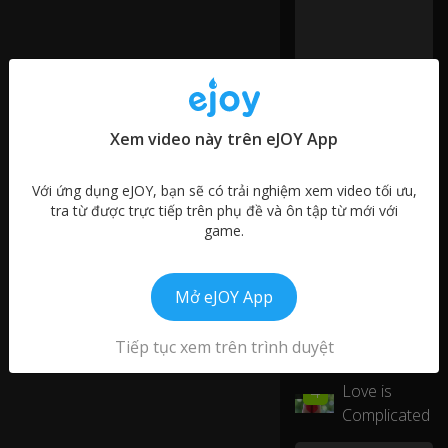
th
e
o
ce
a
n.
Xem video này trên eJOY App
Video tương tự
A
Với ứng dụng eJOY, bạn sẽ có trải nghiệm xem video tối ưu,
p
Talking
tra từ được trực tiếp trên phụ đề và ôn tập từ mới với
pr
About
01:34
6
game.
o
Mental
ac
Health
hi
ng
Mở eJOY App
Helping
th
01:07
4
Others in
e
Tiếp tục xem trên trình duyệt
Ethiopia
b
oy
00:57
Love is
4
h
e
Complicated
as