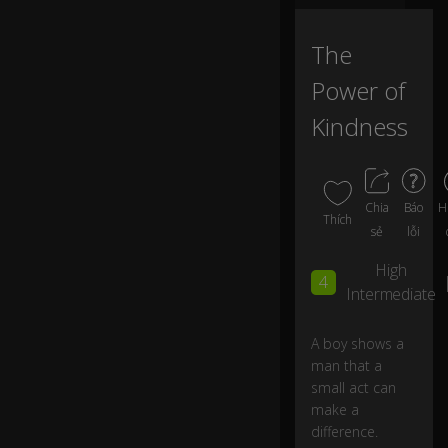
th
e
b
The
e
ac
Power of
h..
Kindness
.
...
w
H
Chia
Báo
h
Thích
sẻ
lỗi
e
n
High
h
4
Intermediate
e
n
ot
A boy shows a
ic
man that a
e
small act can
d
make a
a
difference.
b