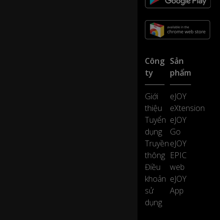
e
0:31
te
ch
n
ol
o
Công
Sản
gy
ty
phẩm
th
at
's
Giới
eJOY
in
thiệu
eXtension
o
Tuyển
eJOY
ur
dụng
Go
p
Truyền
eJOY
o
ck
thông
EPIC
et
Điều
web
s.
khoản
eJOY
sử
App
A
dụng
n
d