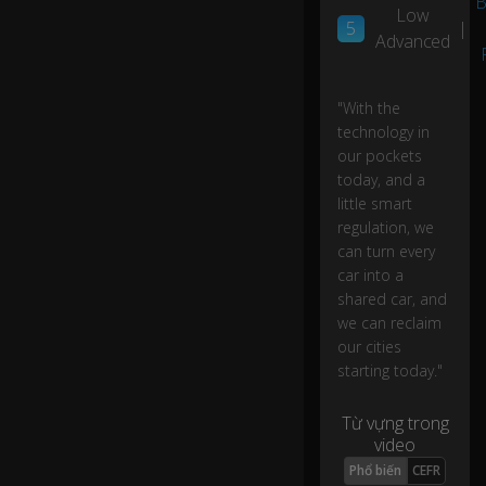
B
h
0:15
Low
5
|
u
Advanced
m
a
n-
"With the
dr
technology in
iv
our pockets
e
today, and a
n
tr
little smart
a
regulation, we
ns
can turn every
p
car into a
or
shared car, and
ta
we can reclaim
ti
our cities
o
starting today."
n;
Từ vựng trong
a
video
b
Phổ biến
CEFR
o