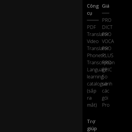
ye
Công
Giá
s,
cụ
I'
PRO
m
PDF
DICT
ta
Translator
PRO
lki
ng
Video
VOCA
a
Translator
PRO
b
0:37
Phonetic
PLUS
o
Transcription
PRO
ut
Language
EPIC
s
m
learning
So
ar
catalogue
sánh
tp
(sắp
các
h
ra
gói
o
mắt)
Pro
n
es
...
Trợ
giúp