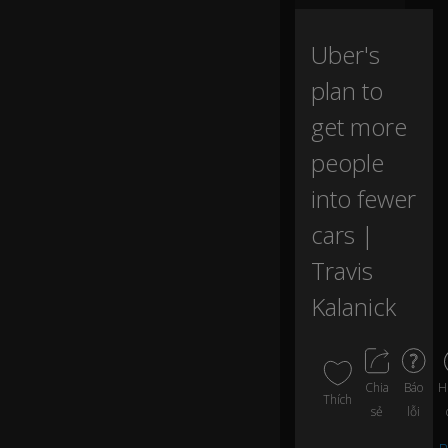
or
ni
ng
Uber's
--
plan to
I
get more
w
a
people
nt
into fewer
to
ta
cars |
lk
a
Travis
b
o
Kalanick
ut
th
e
fu
H
Chia
Báo
tu
Thích
sẻ
lỗi
re
of