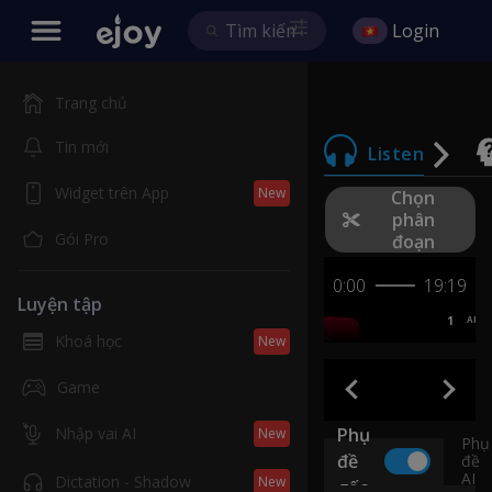
Login
Trang chủ
Tin mới
Listen
Widget trên App
New
Chọn
phân
Gói Pro
đoạn
0:00
19:19
Luyện tập
1
AB
Khoá học
New
Game
Nhập vai AI
Phụ
New
Phụ
đề
đề
AI
Dictation - Shadow
New
gốc