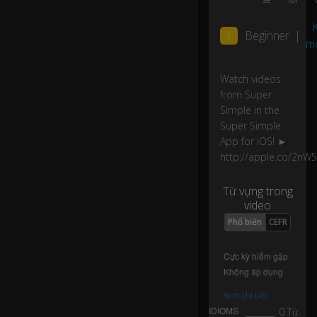
ol
K
or
1
Beginner
|
's
m
bl
u
Watch videos
e
from Super
Simple in the
H
Super Simple
o
App for iOS! ►
w
http://apple.co/2nW
a
b
Từ vựng trong
o
video
ut
yo
Phổ biến
CEFR
u,
0:19
h
o
w
a
Xem chi tiết
b
0 Từ