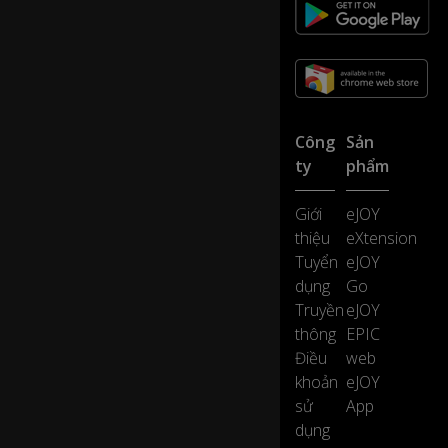
d
âª
âª
C
ol
or
Công
Sản
s,
ty
phẩm
0:35
c
ol
Giới
eJOY
or
thiệu
eXtension
s
âª
Tuyển
eJOY
dụng
Go
Truyền
eJOY
âª
W
thông
EPIC
h
Điều
web
at
khoản
eJOY
's
sử
App
yo
dụng
ur