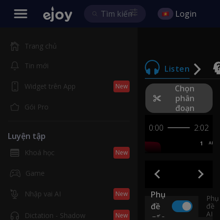
Login
Trang chủ
Tin mới
Listen
Widget trên App
New
Chọn
phân
Gói Pro
đoạn
0:00
2:02
Luyện tập
1
AB
Khoá học
New
Game
Nhập vai AI
Phụ
New
Phụ
đề
đề
AI
Dictation - Shadow
New
gốc