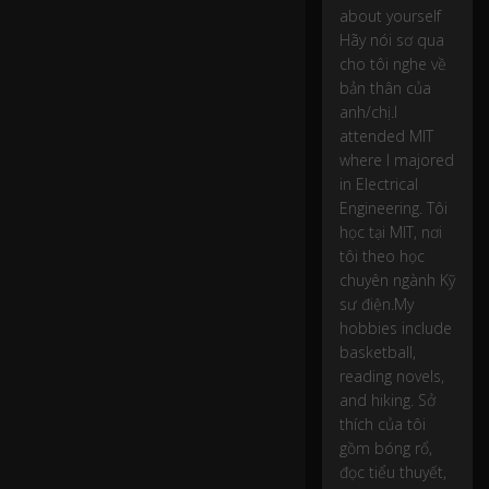
about yourself
ch
Hãy nói sơ qua
ị.
cho tôi nghe về
bản thân của
I
anh/chị.I
at
attended MIT
te
where I majored
n
in Electrical
d
e
Engineering. Tôi
d
học tại MIT, nơi
MI
tôi theo học
T
chuyên ngành Kỹ
w
sư điện.My
h
hobbies include
er
basketball,
e I
reading novels,
m
and hiking. Sở
aj
thích của tôi
or
e
gồm bóng rổ,
d
đọc tiểu thuyết,