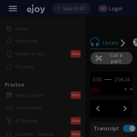
Login
Home
What’s new
Listen
Widget on App
New
Cut a
part
Pro plans
0:00
2:04:24
Practice
1
AB
Video Courses
New
Game center
AI Roleplay
New
Transcript
Dictation - Shadow
New