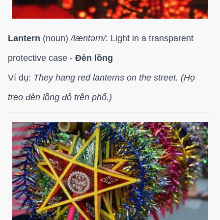
Lantern
(noun)
/
læntərn/
: Light in a transparent
protective case -
Đèn lồng
Ví dụ:
They hang red lanterns on the street. (Họ
treo đèn lồng đỏ trên phố.)