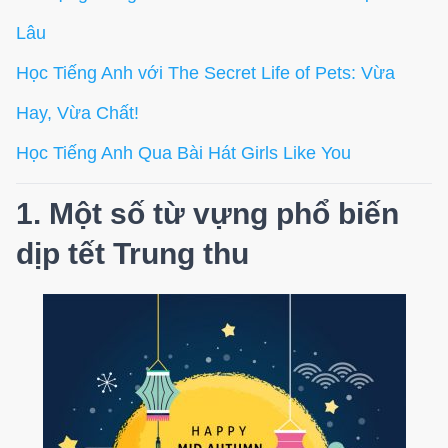
Lâu
Học Tiếng Anh với The Secret Life of Pets: Vừa
Hay, Vừa Chất!
Học Tiếng Anh Qua Bài Hát Girls Like You
1. Một số từ vựng phổ biến
dịp tết Trung thu