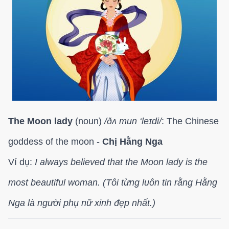
The Moon lady
(noun)
/
ðʌ mun ‘leɪdi/
: The Chinese
goddess of the moon -
Chị Hằng Nga
Ví dụ:
I always believed that the Moon lady is the
most beautiful woman. (Tôi từng luôn tin rằng Hằng
Nga là người phụ nữ xinh đẹp nhất.)