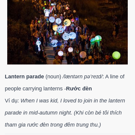
Lantern parade
(noun)
/
læntərn pə’reɪd/
: A line of
people carrying lanterns -
Rước đèn
Ví dụ:
When I was kid, I loved to join in the lantern
parade in mid-autumn night. (Khi còn bé tôi thích
tham gia rước đèn trong đêm trung thu.)