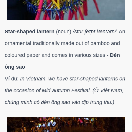
Star-shaped lantern
(noun)
/
stɑr ʃeɪpt læntərn/
: An
ornamental traditionally made out of bamboo and
coloured paper and comes in various sizes -
Đèn
ông sao
Ví dụ:
In Vietnam, we have star-shaped lanterns on
the occasion of Mid-autumn Festival. (Ở Việt Nam,
chúng mình có đèn ông sao vào dịp trung thu.)