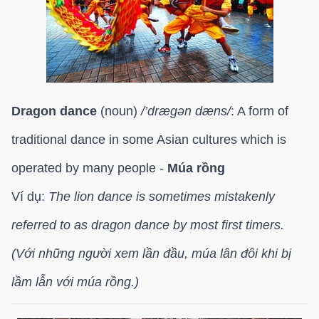
Dragon dance
(noun)
/’
dræɡən
dæns/
: A form of
traditional dance in some Asian cultures which is
operated by many people -
Múa rồng
Ví dụ:
The lion dance is sometimes mistakenly
referred to as dragon dance by most first timers.
(Với những người xem lần đầu, múa lân đôi khi bị
lầm lẫn với múa rồng.)