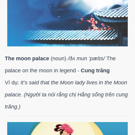
The moon palace
(noun)
/
ðʌ mun ‘pælɪs/
The
palace on the moon in legend -
Cung trăng
Ví dụ:
It’s said that the Moon lady lives in the Moon
palace. (Người ta nói rằng chị Hằng sống trên cung
trăng.)