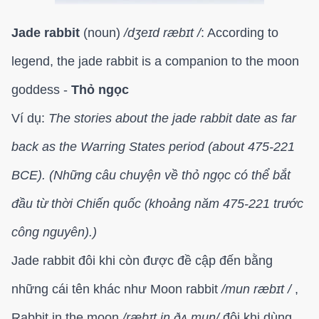
Jade rabbit
(noun)
/
dʒeɪd ræbɪt /
: According to
legend, the jade rabbit is a companion to the moon
goddess -
Thỏ ngọc
Ví dụ:
The stories about the jade rabbit date as far
back as the Warring States period (about 475-221
BCE). (Những câu chuyện về thỏ ngọc có thể bắt
đầu từ thời Chiến quốc (khoảng năm 475-221 trước
công nguyên).)
Jade rabbit đôi khi còn được đề cập đến bằng
những cái tên khác như Moon rabbit
/mun
ræbɪt /
,
Rabbit in the moon
/
ræbɪt in ðʌ mun/
đôi khi dùng