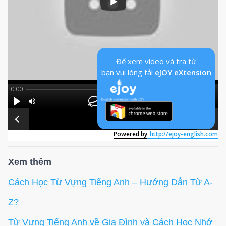
Xem thêm
Cách Học Từ Vựng Tiếng Anh – Hướng Dẫn Từ A-
Z?
Từ Vựng Tiếng Anh về Gia Đình và Cách Học Nhớ