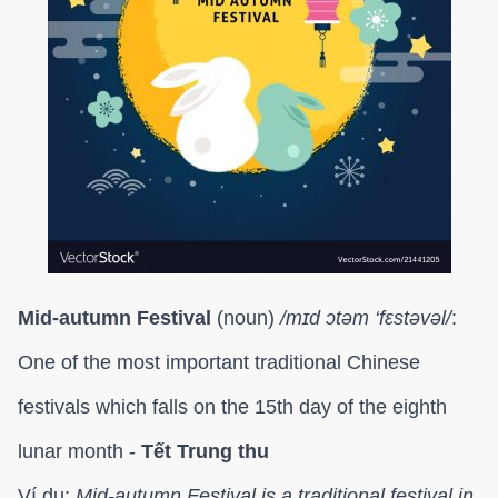
Mid-autumn Festival
(noun)
/
mɪd ɔtəm ‘fɛstəvəl/
:
One of the most important traditional Chinese
festivals which falls on the 15th day of the eighth
lunar month -
Tết Trung thu
Ví dụ:
Mid-autumn Festival is a traditional festival in