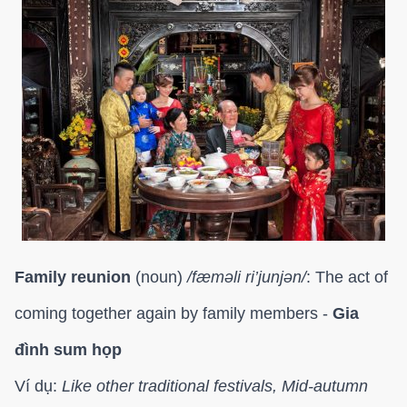
Family reunion
(noun)
/
fæməli ri’junjən/
: The act of
coming together again by family members -
Gia
đình sum họp
Ví dụ:
Like other traditional festivals, Mid-autumn