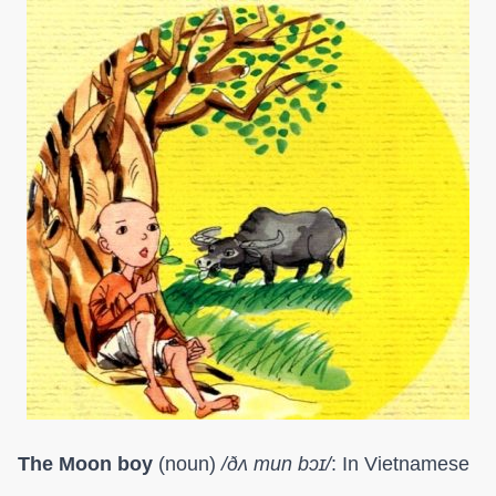
The Moon boy
(noun)
/
ðʌ mun bɔɪ/
: In Vietnamese