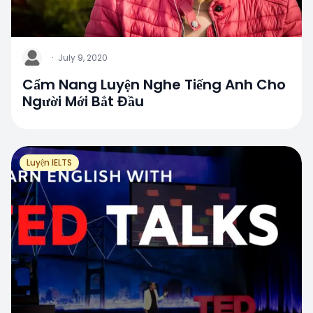
J
·
July 9, 2020
Cẩm Nang Luyện Nghe Tiếng Anh Cho
Người Mới Bắt Đầu
Luyện IELTS