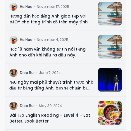
H
Ha Hae
·
November 17, 2025
Hướng dẫn học tiếng Anh giao tiếp với
eJOY cho từng trình độ trên máy tính
H
Ha Hae
·
November 4, 2025
Học 10 năm vẫn không tự tin nói tiếng
Anh cho đến khi hiểu ra điều này.
D
Diep Bui
·
June 7, 2024
Nếu ngày mai phải thuyết trình trước nhà
đầu tư bằng tiếng Anh, bạn sẽ chuẩn bị
gì?
D
Diep Bui
·
May 30, 2024
Bài Tập English Reading – Level 4 – Eat
Better, Look Better