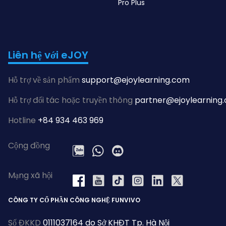
Pro Plus
Liên hệ với eJOY
Hỗ trợ về sản phẩm
support@ejoylearning.com
Hỗ trợ đối tác hoặc truyền thông
partner@ejoylearning
Hotline
+84 934 463 969
Cộng đồng
Zalo
WhatsApp
Discord
Mạng xã hội
YouTube
Tiktok
Instagram
LinkedIn
X
Facebook
CÔNG TY CỔ PHẦN CÔNG NGHỆ FUNVIVO
Số ĐKKD
0111037164 do Sở KHĐT Tp. Hà Nội