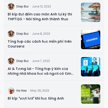
D
Diep Bui
·
June 12, 2023
Bí kíp Đạt điểm cao môn Anh tại kỳ thi
THPTQG - Nói tiếng Anh thành thạo
D
Diep Bui
·
June 8, 2023
Tổng hợp các cách học miễn phí trên
Coursera
D
Diep Bui
·
June 7, 2023
AI & Tương lai - Tổng hợp ý kiến của
những nhà khoa học và người có tầm
ảnh hưởng
H
Ha Hae
·
May 26, 2023
Bí kíp "vượt lười" khi học tiếng Anh