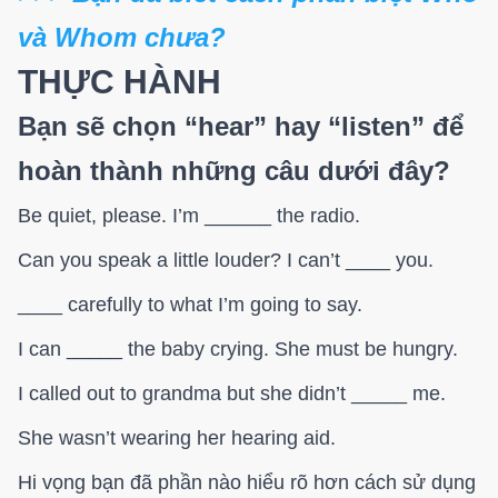
và Whom chưa?
THỰC HÀNH
Bạn sẽ chọn “hear” hay “listen” để
hoàn thành những câu dưới đây?
Be quiet, please. I’m ______ the radio.
Can you speak a little louder? I can’t ____ you.
____ carefully to what I’m going to say.
I can _____ the baby crying. She must be hungry.
I called out to grandma but she didn’t _____ me.
She wasn’t wearing her hearing aid.
Hi vọng bạn đã phần nào hiểu rõ hơn cách sử dụng