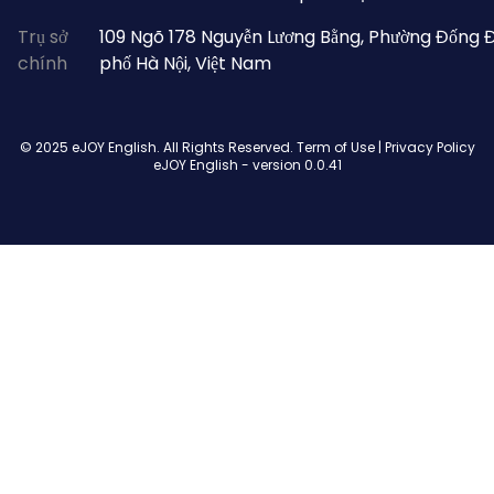
Trụ sở
109 Ngõ 178 Nguyễn Lương Bằng, Phường Đống 
chính
phố Hà Nội, Việt Nam
© 2025 eJOY English. All Rights Reserved.
Term of Use
|
Privacy Policy
eJOY English - version
0.0.41