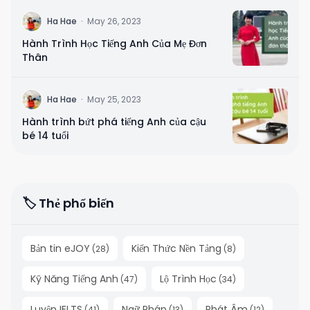
H
Ha Hae
·
May 26, 2023
Hành Trình Học Tiếng Anh Của Mẹ Đơn
Thân
H
Ha Hae
·
May 25, 2023
Hành trình bứt phá tiếng Anh của cậu
bé 14 tuổi
🏷️ Thẻ phổ biến
Bản tin eJOY
Kiến Thức Nền Tảng
(
28
)
(
8
)
Kỹ Năng Tiếng Anh
Lộ Trình Học
(
47
)
(
34
)
Luyện IELTS
Ngữ Pháp
Phát Âm
(
41
)
(
13
)
(
12
)