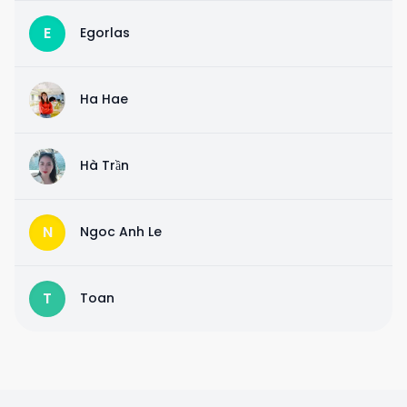
E
Egorlas
H
Ha Hae
H
Hà Trần
N
Ngoc Anh Le
T
Toan